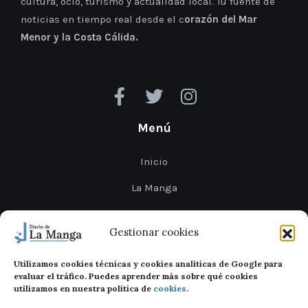
cultura, ocio, turismo y actualidad local. Tu fuente de
noticias en tiempo real desde el c
orazón del Mar
Menor y la Costa Cálida.
Menú
Inicio
La Manga
Cabo de Palos
Gestionar cookies
Mar Menor
Utilizamos cookies técnicas y cookies analíticas de Google para
Cartagena
evaluar el tráfico. Puedes aprender más sobre qué cookies
utilizamos en nuestra política de
cookies
.
San Javier