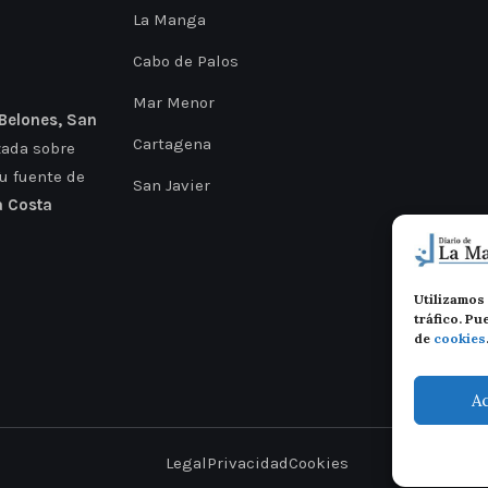
La Manga
Cabo de Palos
Mar Menor
 Belones, San
Cartagena
zada sobre
Tu fuente de
San Javier
a Costa
Utilizamos 
tráfico. P
de
cookies
A
Legal
Privacidad
Cookies