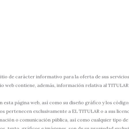
itio de carácter informativo para la oferta de sus servicios
itio web contiene, además, información relativa al TITULA
n esta página web, así como su diseño gráfico y los código
os pertenecen exclusivamente a EL TITULAR o a sus licenc
mación o comunicación pública, así como cualquier tipo de c
ños, texto, gráficos e imágenes, son de su propiedad exclus