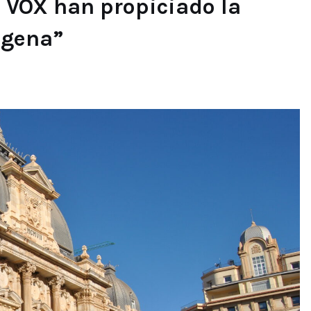
e VOX han propiciado la
agena”