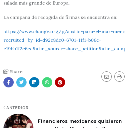
salada más grande de Europa.
La campaña de recogida de firmas se encuentra en:
https://www.change.org/p/auxilio-para-el-mar-meno
recruited_by_id=d92c8dc0-6701-11f1-b06e-
e19bb1f2e6ec&utm_source=share_petition&utm_camp
Share:
ANTERIOR
Financieros mexicanos quisieron