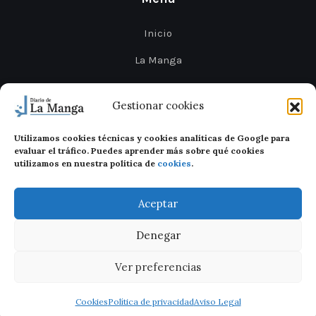
Inicio
La Manga
Cabo de Palos
Gestionar cookies
Mar Menor
Utilizamos cookies técnicas y cookies analíticas de Google para
Cartagena
evaluar el tráfico. Puedes aprender más sobre qué cookies
utilizamos en nuestra política de
cookies
.
San Javier
Aceptar
Denegar
Ver preferencias
Diario de La Manga 2026
Legal
Privacidad
Cookies
Cookies
Política de privacidad
Aviso Legal