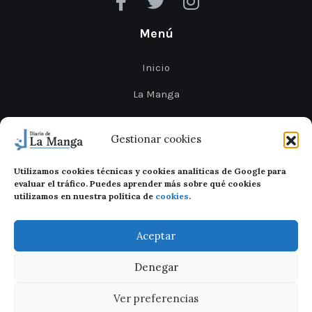
Menú
Inicio
La Manga
Cabo de Palos
Gestionar cookies
Mar Menor
Utilizamos cookies técnicas y cookies analíticas de Google para
Cartagena
evaluar el tráfico. Puedes aprender más sobre qué cookies
utilizamos en nuestra política de
cookies
.
San Javier
Aceptar
Denegar
Ver preferencias
Diario de La Manga 2026