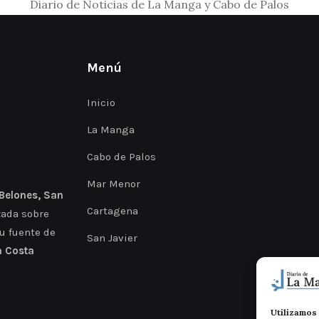
Diario de Noticias de La Manga y Cabo de Palos
Menú
Inicio
La Manga
Cabo de Palos
Mar Menor
 Belones, San
Cartagena
zada sobre
Tu fuente de
San Javier
a Costa
Utilizamos 