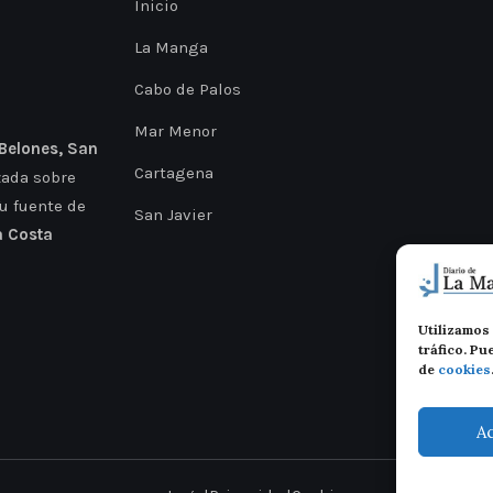
Inicio
La Manga
Cabo de Palos
Mar Menor
 Belones, San
Cartagena
zada sobre
Tu fuente de
San Javier
a Costa
Utilizamos 
tráfico. P
de
cookies
A