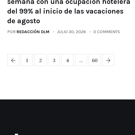
semana con una ocupación hotelera
del 99% al inicio de las vacaciones
de agosto
POR
REDACCIÓN DLM
JULIO 30, 2026
0 COMMENTS
1
2
3
4
…
60