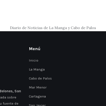
Diario de Noticias de La Manga y Cabo de Palos
Menú
Inicio
La Manga
Cabo de Palos
Mar Menor
 Belones, San
Cartagena
zada sobre
Tu fuente de
San Javier