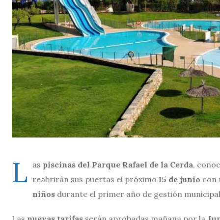
L
as
piscinas del Parque Rafael de la Cerda
, cono
reabrirán sus puertas el próximo
15 de junio
con
niños
durante el primer año de gestión municipa
Las
nuevas tarifas
serán aprobadas mañana por la
Jun