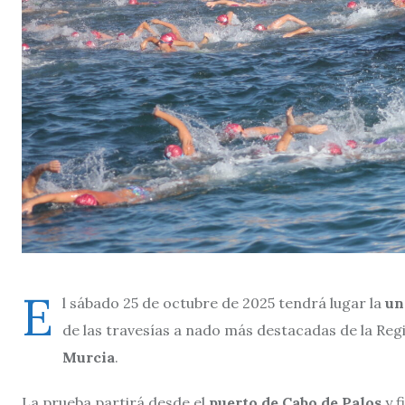
E
l sábado 25 de octubre de 2025 tendrá lugar la
un
de las travesías a nado más destacadas de la Reg
Murcia
.
La prueba partirá desde el
puerto de Cabo de Palos
y f