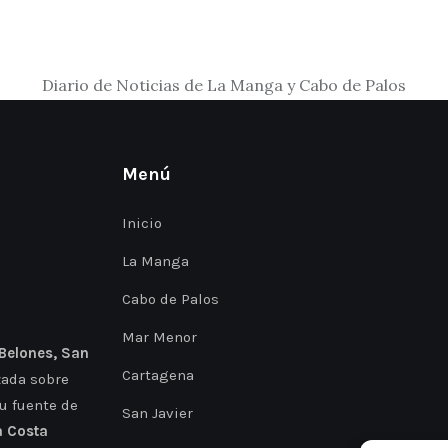
Diario de Noticias de La Manga y Cabo de Palos
Menú
Inicio
La Manga
Cabo de Palos
Mar Menor
 Belones, San
Cartagena
zada sobre
Tu fuente de
San Javier
a Costa