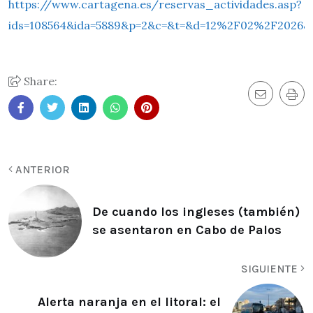
https://www.cartagena.es/reservas_actividades.asp?
ids=108564&ida=5889&p=2&c=&t=&d=12%2F02%2F2026&
Share:
ANTERIOR
De cuando los ingleses (también)
se asentaron en Cabo de Palos
SIGUIENTE
Alerta naranja en el litoral: el