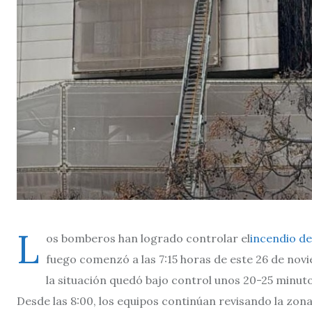
L
os bomberos han logrado controlar el
incendio de
fuego comenzó a las 7:15 horas de este 26 de novi
la situación quedó bajo control unos 20-25 minuto
Desde las 8:00, los equipos continúan revisando la zon