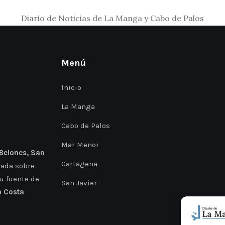
Diario de Noticias de La Manga y Cabo de Palos
Menú
Inicio
La Manga
Cabo de Palos
Mar Menor
 Belones, San
Cartagena
zada sobre
Tu fuente de
San Javier
a Costa