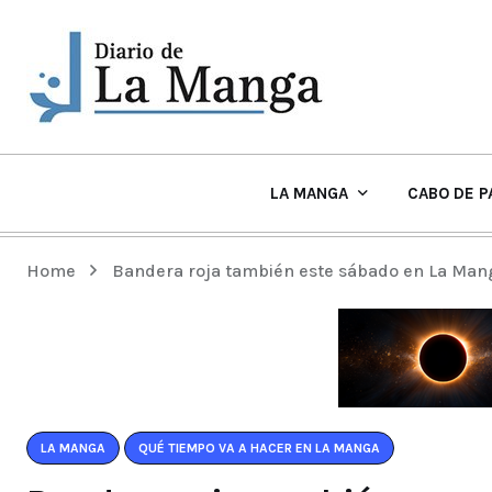
LA MANGA
CABO DE P
EL TIEMPO Y PLAYAS EN LA MANGA
Home
Bandera roja también este sábado en La Manga
LA MANGA
QUÉ TIEMPO VA A HACER EN LA MANGA