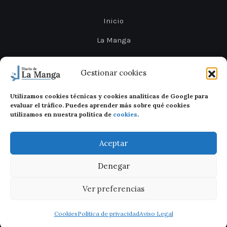
Inicio
La Manga
Cabo de Palos
Gestionar cookies
Mar Menor
Utilizamos cookies técnicas y cookies analíticas de Google para
Cartagena
evaluar el tráfico. Puedes aprender más sobre qué cookies
utilizamos en nuestra política de
cookies
.
San Javier
Aceptar
Denegar
Ver preferencias
Diario de La Manga 2026
Legal
Privacidad
Cookies
Cookies
Política de privacidad
Aviso Legal