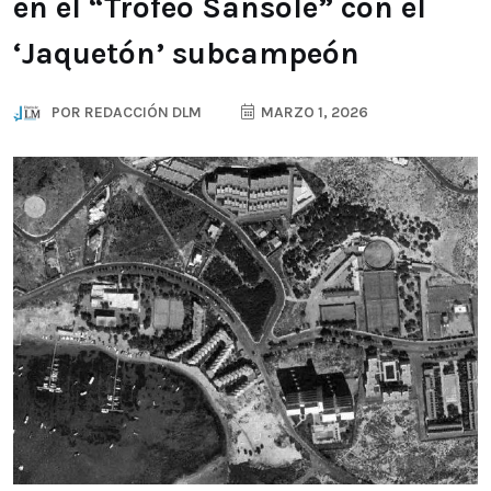
en el “Trofeo Sansole” con el
‘Jaquetón’ subcampeón
POR
REDACCIÓN DLM
MARZO 1, 2026