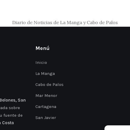
Diario de Noticias de La Manga y Cabo de Palos
Menú
Inicio
La Manga
Cabo de Palos
Mar Menor
 Belones, San
Cartagena
zada sobre
Tu fuente de
San Javier
a Costa