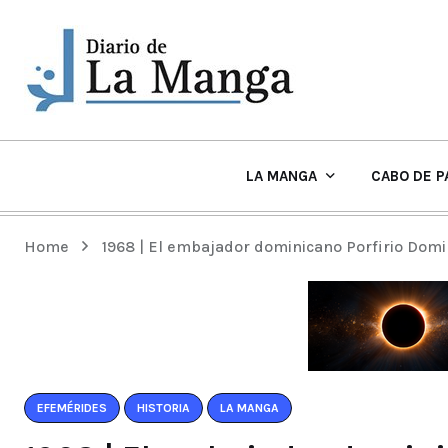
LA MANGA
CABO DE P
EL TIEMPO Y PLAYAS EN LA MANGA
Home
1968 | El embajador dominicano Porfirio Domi
EFEMÉRIDES
HISTORIA
LA MANGA