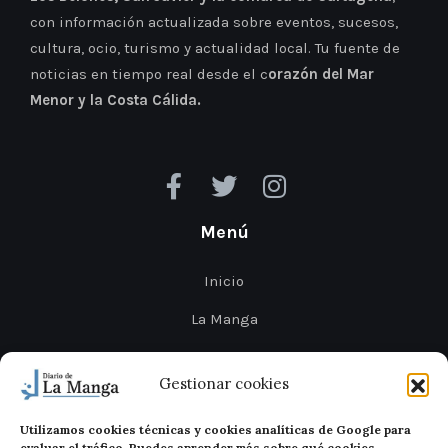
con información actualizada sobre eventos, sucesos,
cultura, ocio, turismo y actualidad local. Tu fuente de
noticias en tiempo real desde el c
orazón del Mar
Menor y la Costa Cálida.
Menú
Inicio
La Manga
Cabo de Palos
Gestionar cookies
Mar Menor
Utilizamos cookies técnicas y cookies analíticas de Google para
Cartagena
evaluar el tráfico. Puedes aprender más sobre qué cookies